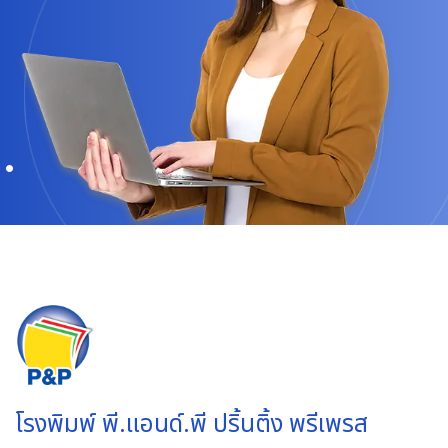
โรงพิมพ์ พี.แอนด์.พี ปริ้นติ้ง พรีเพรส