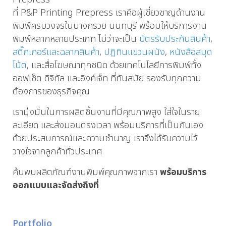
ที่ P&P Printing Prepress เราคือผู้เชี่ยวชาญด้านงาน
พิมพ์ครบวงจรในบางกรวย นนทบุรี พร้อมให้บริการงาน
พิมพ์หลากหลายประเภท ไม่ว่าจะเป็น
บัตรรับประกันสินค้า
,
สติ๊กเกอร์และฉลากสินค้า
,
ปฏิทินแขวนผนัง
,
หนังสือสมุด
โน้ต
, และสื่อโฆษณาทุกชนิด ด้วยเทคโนโลยีการพิมพ์ทั้ง
ออฟเซ็ต ดิจิทัล และอิงค์เจ็ท ที่ทันสมัย รองรับทุกความ
ต้องการของธุรกิจคุณ
เรามุ่งมั่นในการผลิตชิ้นงานที่มีคุณภาพสูง ใส่ใจในราย
ละเอียด และส่งมอบตรงเวลา พร้อมบริการที่เป็นกันเอง
ด้วยประสบการณ์และความชำนาญ เราจึงได้รับความไว้
วางใจจากลูกค้าทั่วประเทศ
ค้นพบผลิตภัณฑ์งานพิมพ์คุณภาพจากเรา
พร้อมบริการ
ออกแบบและจัดส่งถึงที่
Portfolio