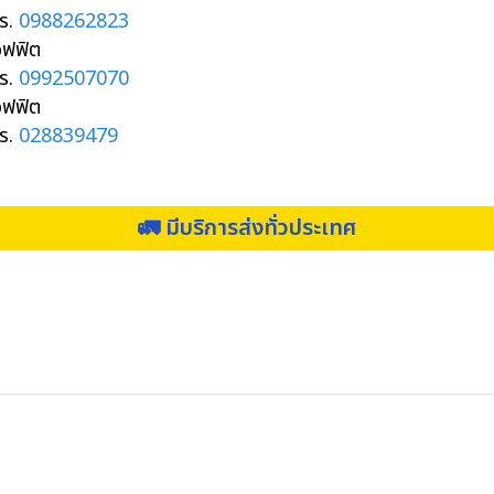
ร.
0988262823
ฟฟิต
ร.
0992507070
ฟฟิต
ร.
028839479
🚛 มีบริการส่งทั่วประเทศ