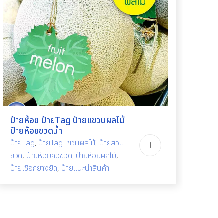
ป้ายห้อย ป้ายTag ป้ายแขวนผลไม้
รับ
ป้ายห้อยขวดน้ำ
cal
ป้ายTag
,
ป้ายTagแขวนผลไม้
,
ป้ายสวม
บาง
ขวด
,
ป้ายห้อยคอขวด
,
ป้ายห้อยผลไม้
,
ปฏิ
ป้ายเชือกยางยืด
,
ป้ายแนะนำสินค้า
โปส