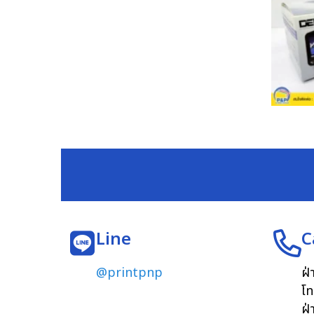
Line
C
@printpnp
ฝ่
โท
ฝ่