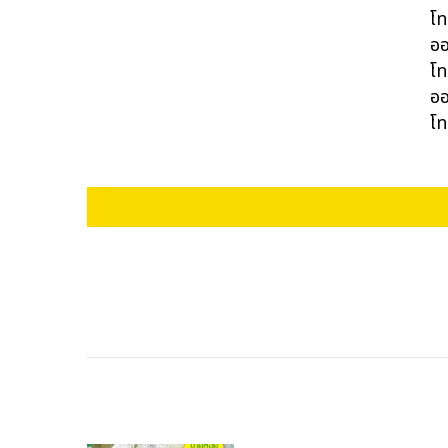
โท
ออ
โท
ออ
โท